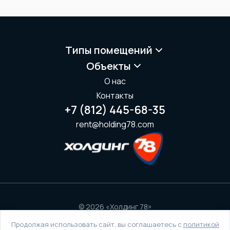
Типы помещений
Объекты
О нас
Контакты
+7 (812) 445-68-35
rent@holding78.com
© 2026 «Холдинг 78»
Политика конфиденциальности
Продолжая использовать сайт, вы соглашаетесь с
политикой