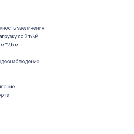
ожность увеличения
грузку до 2 т/м²
 м *2,6 м
 видеонаблюдение
пление
орта