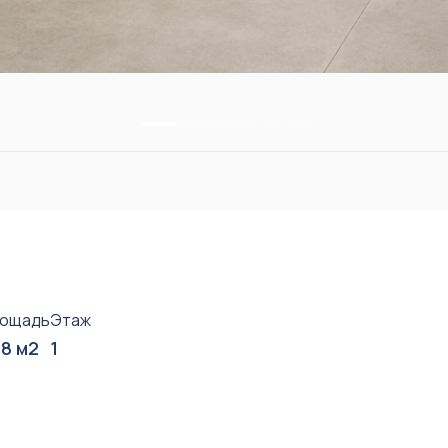
ощадь
Этаж
8 м2
1